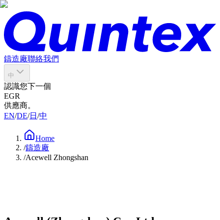
鑄造廠
聯絡我們
中
認識您下一個
EGR
供應商。
EN
/
DE
/
日
/
中
Home
/
鑄造廠
/
Acewell Zhongshan