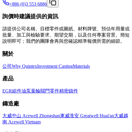
+886 (0)3 553 6886
詢價時建議提供的資訊
請提供公司名稱、目標零件或圖紙、材料牌號、預估年用量或
批量、加工與檢驗要求、期望交期，以及任何專案背景。簡短
說明即可；我們的團隊會再與您確認精準報價所需的細節。
關於
公司
Why Quintex
Investment Casting
Materials
產品
EGR組件
油泵葉輪
閥門零件
精密鑄件
鑄造廠
大威中山 Acewell Zhongshan
東威淮安 Greatwell Huai'an
大威越
南 Acewell Vietnam