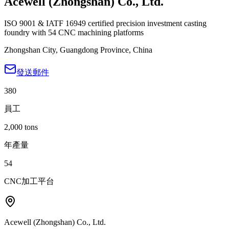
Acewell (Zhongshan) Co., Ltd.
ISO 9001 & IATF 16949 certified precision investment casting
foundry with 54 CNC machining platforms
Zhongshan City
,
Guangdong Province
,
China
發送郵件
380
員工
2,000 tons
年產量
54
CNC加工平台
Acewell (Zhongshan) Co., Ltd.