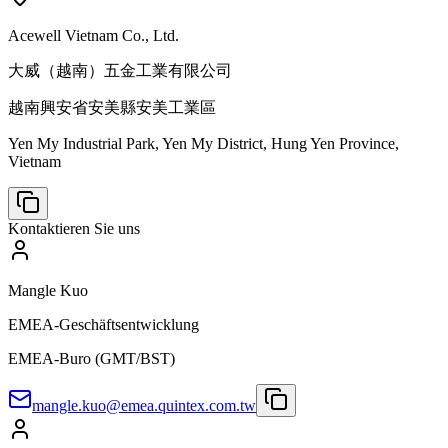
Acewell Vietnam Co., Ltd.
大威（越南）五金工業有限公司
越南興安省安美縣安美工業區
Yen My Industrial Park, Yen My District, Hung Yen Province,
Vietnam
Kontaktieren Sie uns
Mangle Kuo
EMEA-Geschäftsentwicklung
EMEA-Buro (GMT/BST)
mangle.kuo@emea.quintex.com.tw