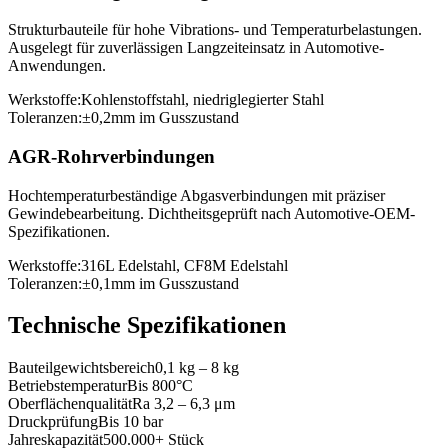
Strukturbauteile für hohe Vibrations- und Temperaturbelastungen.
Ausgelegt für zuverlässigen Langzeiteinsatz in Automotive-
Anwendungen.
Werkstoffe:
Kohlenstoffstahl, niedriglegierter Stahl
Toleranzen:
±0,2mm im Gusszustand
AGR-Rohrverbindungen
Hochtemperaturbeständige Abgasverbindungen mit präziser
Gewindebearbeitung. Dichtheitsgeprüft nach Automotive-OEM-
Spezifikationen.
Werkstoffe:
316L Edelstahl, CF8M Edelstahl
Toleranzen:
±0,1mm im Gusszustand
Technische Spezifikationen
Bauteilgewichtsbereich
0,1 kg – 8 kg
Betriebstemperatur
Bis 800°C
Oberflächenqualität
Ra 3,2 – 6,3 μm
Druckprüfung
Bis 10 bar
Jahreskapazität
500.000+ Stück