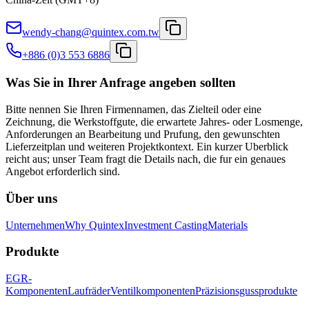
wendy-chang@quintex.com.tw
+886 (0)3 553 6886
Was Sie in Ihrer Anfrage angeben sollten
Bitte nennen Sie Ihren Firmennamen, das Zielteil oder eine
Zeichnung, die Werkstoffgute, die erwartete Jahres- oder Losmenge,
Anforderungen an Bearbeitung und Prufung, den gewunschten
Lieferzeitplan und weiteren Projektkontext. Ein kurzer Uberblick
reicht aus; unser Team fragt die Details nach, die fur ein genaues
Angebot erforderlich sind.
Über uns
Unternehmen
Why Quintex
Investment Casting
Materials
Produkte
EGR-
Komponenten
Laufräder
Ventilkomponenten
Präzisionsgussprodukte