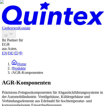
Gießereien
Kontakt
DE
Ihr Partner für
EGR
aus Asien.
EN
/
DE
/
日
/
中
Home
/
Produkte
/
AGR-Komponenten
AGR-Komponenten
Präzisions-Feingusskomponenten für Abgasrückführungssysteme in
der Automobilindustrie. Ventilgehäuse, Kühlergehäuse und
Verbindungselemente aus Edelstahl für hochtemperatur- und
korrosionsbelastete Einsatzbedingungen.