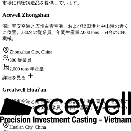
市場に精密鋳造品を提供しています。
Acewell Zhongshan
深圳宝安空港と広州白雲空港、および塩田港と中山港の近く
に位置。380名の従業員、年間生産量2,000 tons、54台のCNC
機械。
Zhongshan City, China
380
従業員
2,000 tons
年産量
詳細を見る
Greatwell Huai'an
上海浦東空港と南京禄口空港、および上海、青島、連雲港の
近くに位置。260名の従業員、年間生産量1,500 tons、46台の
CNC機械。
Huai'an City, China