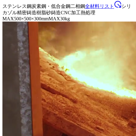
ステンレス鋼
炭素鋼・低合金鋼
二相鋼
全材料リスト
シリ
カゾル精密鋳造
樹脂砂鋳造
CNC加工
熱処理
MAX
500×500×300mm
MAX
30kg