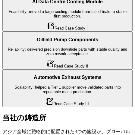
AI Data Centre Cooling Module
Feasibility: moved a large cooling module from failed trials to stable
first production.
Read Case Study
I
Oilfield Pump Components
Reliability: delivered precision downhole parts with stable quality and
zero-rework acceptance.
Read Case Study
II
Automotive Exhaust Systems
Scalability: helped a Tier 1 supplier move validated parts into
repeatable mass production.
Read Case Study
III
当社の鋳造所
アジア全域に戦略的に配置された3つの施設が、グローバル