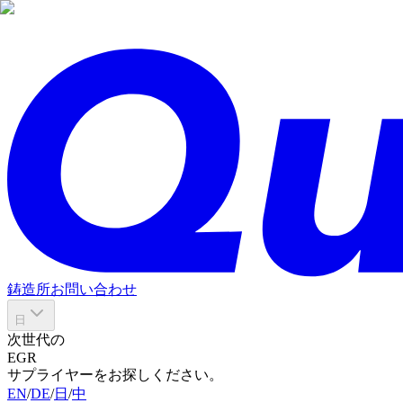
鋳造所
お問い合わせ
日
次世代の
EGR
サプライヤーをお探しください。
EN
/
DE
/
日
/
中