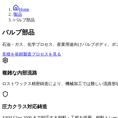
Home
/
製品
/
バルブ部品
バルブ部品
石油・ガス、化学プロセス、産業用途向けバルブボディ、ボンネッ
見積を依頼
製造プロセスを見る
複雑な内部流路
ロストワックス精密鋳造により、機械加工では難しい流路形
圧力クラス対応鋳造
ANSI Class 2500 まで対応する材料・工程を採用。材