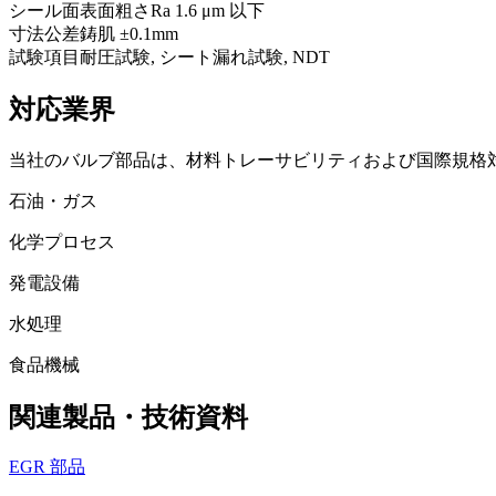
シール面表面粗さ
Ra 1.6 μm 以下
寸法公差
鋳肌 ±0.1mm
試験項目
耐圧試験, シート漏れ試験, NDT
対応業界
当社のバルブ部品は、材料トレーサビリティおよび国際規格
石油・ガス
化学プロセス
発電設備
水処理
食品機械
関連製品・技術資料
EGR 部品