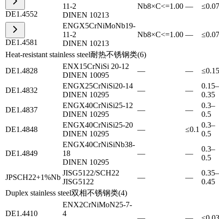
11-2
Nb8×C<=1.00
—
≤0.0
DE
1.4552
DIN
EN 10213
EN
GX5CrNiMoNb19-
11-2
Nb8×C<=1.00
—
≤0.0
DE
1.4581
DIN
EN 10213
Heat-resistant stainless steel
耐热不锈钢类
(
6
)
EN
X15CrNiSi 20-12
DE
1.4828
—
—
≤0.1
DIN
EN 10095
EN
GX25CrNiSi20-14
0.15–
DE
1.4832
—
—
DIN
EN 10295
0.35
EN
GX40CrNiSi25-12
0.3–
DE
1.4837
—
—
DIN
EN 10295
0.5
EN
GX40CrNiSi25-20
0.3–
DE
1.4848
—
≤0.1
DIN
EN 10295
0.5
EN
GX40CrNiSiNb38-
0.3–
DE
1.4849
18
—
—
0.5
DIN
EN 10295
JIS
G5122/SCH22
0.35–
JP
SCH22+1%Nb
—
—
JIS
G5122
0.45
Duplex stainless steel
双相不锈钢类
(
4
)
EN
X2CrNiMoN25-7-
DE
1.4410
4
—
—
≤0.0