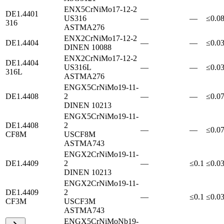
EN
X5CrNiMo17-12-2
DE
1.4401
US
316
—
—
≤0.0
316
ASTM
A276
EN
X2CrNiMo17-12-2
DE
1.4404
—
—
≤0.0
DIN
EN 10088
EN
X2CrNiMo17-12-2
DE
1.4404
US
316L
—
—
≤0.0
316L
ASTM
A276
EN
GX5CrNiMo19-11-
DE
1.4408
2
—
—
≤0.0
DIN
EN 10213
EN
GX5CrNiMo19-11-
DE
1.4408
2
—
—
≤0.0
CF8M
US
CF8M
ASTM
A743
EN
GX2CrNiMo19-11-
DE
1.4409
2
—
≤0.1
≤0.0
DIN
EN 10213
EN
GX2CrNiMo19-11-
DE
1.4409
2
—
≤0.1
≤0.0
CF3M
US
CF3M
ASTM
A743
EN
GX5CrNiMoNb19-