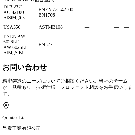
DE
3.2371
EN
EN AC-42100
AC-42100
—
—
—
EN
1706
AlSiMg0.3
US
A356
ASTM
B108
—
—
—
EN
EN AW-
6026LF
EN
573
—
—
—
AW-6026LF
AlMgSiBi
お問い合わせ
精密鋳造のニーズについてご相談ください。当社のチーム
が、見積もり、技術仕様、プロジェクト相談をお手伝いしま
す。
Quintex Ltd.
昆泰工業有限公司