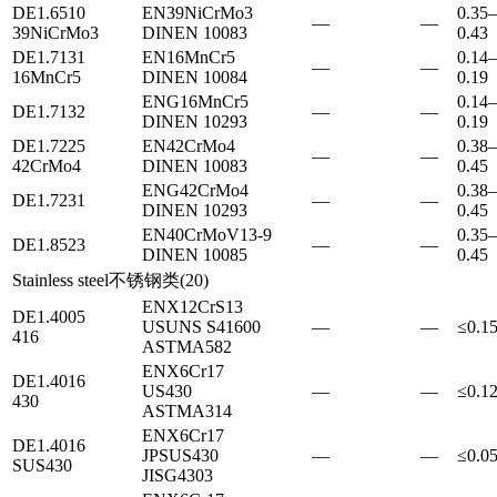
DE
1.6510
EN
39NiCrMo3
0.35–
—
—
39NiCrMo3
DIN
EN 10083
0.43
DE
1.7131
EN
16MnCr5
0.14–
—
—
16MnCr5
DIN
EN 10084
0.19
EN
G16MnCr5
0.14–
DE
1.7132
—
—
DIN
EN 10293
0.19
DE
1.7225
EN
42CrMo4
0.38–
—
—
42CrMo4
DIN
EN 10083
0.45
EN
G42CrMo4
0.38–
DE
1.7231
—
—
DIN
EN 10293
0.45
EN
40CrMoV13-9
0.35–
DE
1.8523
—
—
DIN
EN 10085
0.45
Stainless steel
不锈钢类
(
20
)
EN
X12CrS13
DE
1.4005
US
UNS S41600
—
—
≤0.1
416
ASTM
A582
EN
X6Cr17
DE
1.4016
US
430
—
—
≤0.1
430
ASTM
A314
EN
X6Cr17
DE
1.4016
JP
SUS430
—
—
≤0.0
SUS430
JIS
G4303