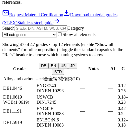
references.
Request Material Certification
Download material grades
(XLSX)
Stainless steel guide
Search
Category
Show all elements
Showing
47
of
47
grades ·
top 12 elements (enable “Show all
elements” for full composition)
· toggle the standard capsules in the
“Refs” header to choose which naming systems to show
DE
EN
US
JP
Grade
Notes
Al
C
STD
Alloy and carbon steel
合金钢/碳钢类
(
10
)
EN
GE240
0.12–
DE
1.0446
—
—
DIN
EN 10293
0.25
DE
1.0619
US
WCB
0.18–
—
—
WCB(1.0619)
DIN
17245
0.23
EN
C45E
0.42–
DE
1.1191
—
—
DIN
EN 10083
0.5
EN
15CrNi6
0.12–
DE
1.5919
—
—
DIN
EN 10083
0.18