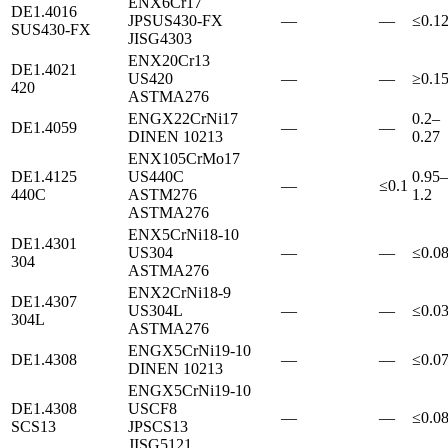
EN
X6Cr17
DE
1.4016
JP
SUS430-FX
—
—
≤0.1
SUS430-FX
JIS
G4303
EN
X20Cr13
DE
1.4021
US
420
—
—
≥0.1
420
ASTM
A276
EN
GX22CrNi17
0.2–
DE
1.4059
—
—
DIN
EN 10213
0.27
EN
X105CrMo17
DE
1.4125
US
440C
0.95–
—
≤0.1
440C
ASTM
276
1.2
ASTM
A276
EN
X5CrNi18-10
DE
1.4301
US
304
—
—
≤0.0
304
ASTM
A276
EN
X2CrNi18-9
DE
1.4307
US
304L
—
—
≤0.0
304L
ASTM
A276
EN
GX5CrNi19-10
DE
1.4308
—
—
≤0.0
DIN
EN 10213
EN
GX5CrNi19-10
DE
1.4308
US
CF8
—
—
≤0.0
SCS13
JP
SCS13
JIS
G5121