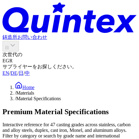
鋳造所
お問い合わせ
日
次世代の
EGR
サプライヤーをお探しください。
EN
/
DE
/
日
/
中
Home
/
Materials
/
Material Specifications
Premium Material Specifications
Interactive reference for
47
casting grades across stainless, carbon
and alloy steels, duplex, cast iron, Monel, and aluminum alloys.
Filter by category or search by grade name and international