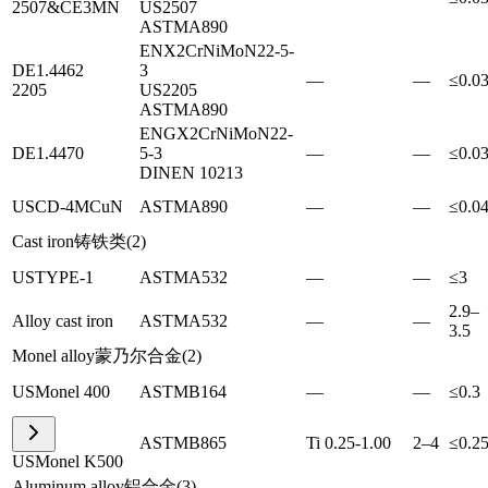
2507&CE3MN
US
2507
ASTM
A890
EN
X2CrNiMoN22-5-
DE
1.4462
3
—
—
≤0.0
2205
US
2205
ASTM
A890
EN
GX2CrNiMoN22-
DE
1.4470
5-3
—
—
≤0.0
DIN
EN 10213
US
CD-4MCuN
ASTM
A890
—
—
≤0.0
Cast iron
铸铁类
(
2
)
US
TYPE-1
ASTM
A532
—
—
≤3
2.9–
Alloy cast iron
ASTM
A532
—
—
3.5
Monel alloy
蒙乃尔合金
(
2
)
US
Monel 400
ASTM
B164
—
—
≤0.3
ASTM
B865
Ti 0.25-1.00
2–4
≤0.2
US
Monel K500
Aluminum alloy
铝合金
(
3
)